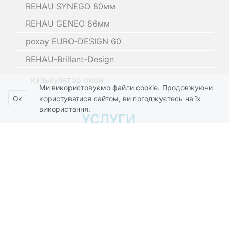
REHAU SYNEGO 80мм
REHAU GENEO 86мм
рехау EURO-DESIGN 60
REHAU-Brillant-Design
калькулятор окон
Ми використовуємо файли cookie. Продовжуючи
Ок
користуватися сайтом, ви погоджуєтесь на їх
використання.
УСЛУГИ
Откосы
Вынос балкона
Ремонт балкона
Ремонт окон
Замена комплектующих