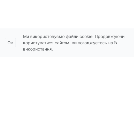
ОКНА REHAU
Раздвижные окна - REHAU HST
рехау EURO-DESIGN 70
REHAU SYNEGO 80мм