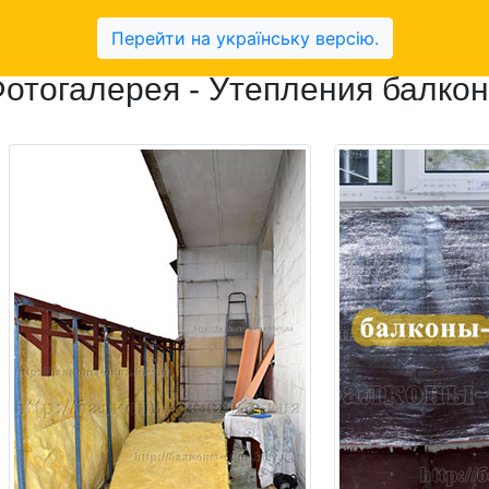
она
Перейти на українську версію.
отогалерея - Утепления балко