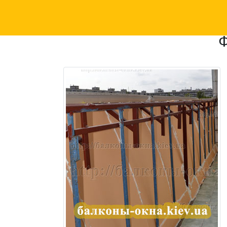
Главная
галерея
/
Фотогалерея - Утепления балк
Ф